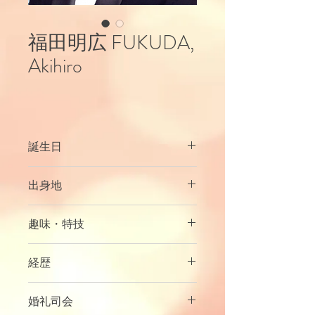
福田明広 FUKUDA,
Akihiro
誕生日
５月２０日
出身地
千葉県
趣味・特技
フェンシング、器械体操
経歴
元ツアーコンダクター
婚礼司会