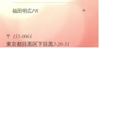
１０年７００組
福田明広PR
面白い司会者と言えばこの人です た
だ 本人は真面目なのでなかなか本性
を現しません 矢沢永吉の真似をさせ
〒
153-0064
るとその気になりやすいので試してみ
​東京都目黒区下目黒3-20-51
てください 本当に面白いですよ
​K&F プロダクション
Tel:
03-5768-0045
Fax:
03-5768-0046
Email:
kfpro@kandfmc.com
© 2019 by K&F Proudly created with
Wix.com