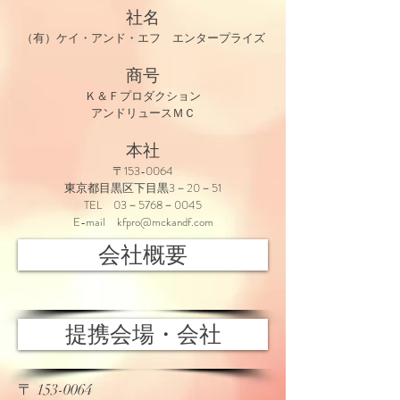
社名
（有）ケイ・アンド・エフ エンタープライズ
商号
Ｋ＆Ｆプロダクション
アンドリュースＭＣ
本社
〒153-0064
東京都目黒区下目黒3－20－51
TEL 03－5768－0045
E-mail
kfpro@mckandf.com
会社概要
提携会場・会社
〒
153-0064