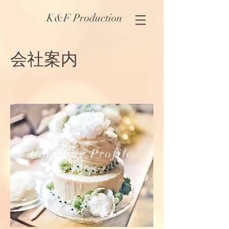
K&F Production
​会社案内
Company Profile